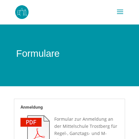
Formulare
Anmeldung
Formular zur Anmeldung an
der Mittelschule Trostberg für
Regel-, Ganztags- und M-