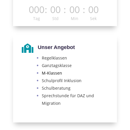
000
:
00
:
00
:
00
Tag
Std
Min
Sek

Unser Angebot
Regelklassen
Ganztagsklasse
M-Klassen
Schulprofil Inklusion
Schulberatung
Sprechstunde für DAZ und
Migration