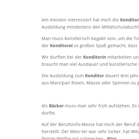
Am meisten interessiert hat mich die
Konditor
Ausbildung mindestens den Mittelschulabs
Man muss künstlerisch begabt sein, um die To
der
Konditorei
so großen Spaß gemacht, dass 
Wir durften bei der
Konditorin
mitarbeiten un
braucht man viel Ausdauer und künstleri
Die Ausbildung zum
Konditor
dauert drei Jah
aus Marzipan Rosen, Mäuse oder Spinnen zu 
Als
Bäcker
muss man sehr früh aufstehen. Es w
durft
Auf der Berufsinfo-Messe hat mich der Beruf
herstellt. Der Meis-ter war sehr locker, hat W
fertige Weißwurst schmecken.
Nico