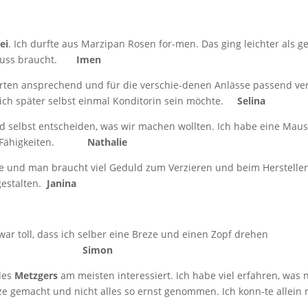
ei
. Ich durfte aus Marzipan Rosen for-men. Das ging leichter als g
chluss braucht.
Imen
rten ansprechend und für die verschie-denen Anlässe passend verz
ich später selbst einmal Konditorin sein möchte.
Selina
d selbst entscheiden, was wir machen wollten. Ich habe eine Mau
sche Fähigkeiten.
Nathalie
re und man braucht viel Geduld zum Verzieren und beim Herstelle
gestalten.
Janina
ar toll, dass ich selber eine Breze und einen Zopf drehen
e.
Simon
 des
Metzgers
am meisten interessiert. Ich habe viel erfahren, was
itze gemacht und nicht alles so ernst genommen. Ich konn-te allei